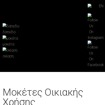
EN
δάπεδο
μοκέτα
σκίαση
Μοκέτες Οικιακής
Χρήσης