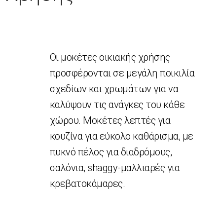
Φίλτρα
Οι μοκέτες οικιακής χρήσης
ΚΑΤΗΓΟΡΊΑ
προσφέρονται σε μεγάλη ποικιλία
σχεδίων και χρωμάτων για να
Χαλιά
(57)
καλύψουν τις ανάγκες του κάθε
Μοκέτες
(105)
Οικιακής
χώρου. Μοκέτες λεπτές για
Χρήσης
κουζίνα για εύκολο καθάρισμα, με
Μοκέτες
(21)
πυκνό πέλος για διαδρόμους,
Επαγγελματικής
Χρήσης
σαλόνια, shaggy-μαλλιαρές για
Μάλλινες
(4)
κρεβατοκάμαρες.
Μοκέτες
Sizal
(9)
Μοκέτες